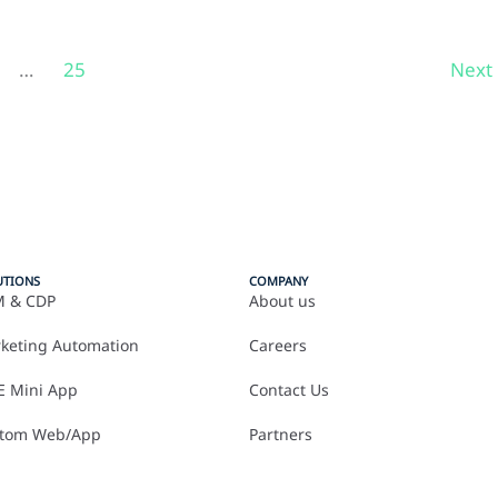
…
25
Next
UTIONS
COMPANY
 & CDP
About us
keting Automation
Careers
E Mini App
Contact Us
tom Web/App
Partners