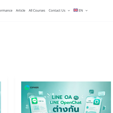
ormance
Article
All Courses
Contact Us
EN