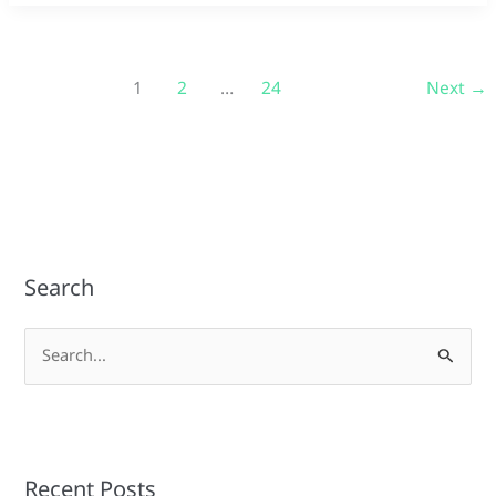
1
2
…
24
Next
→
Search
S
e
a
r
Recent Posts
c