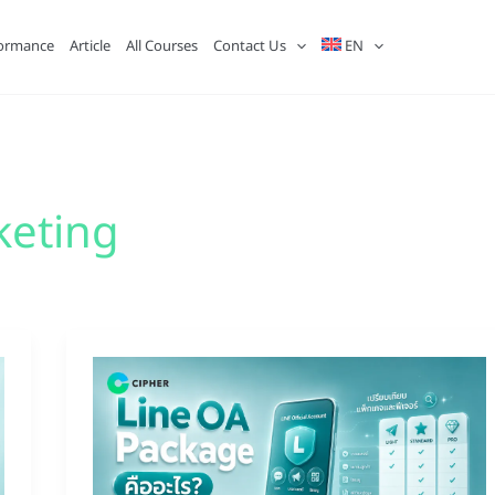
ormance
Article
All Courses
Contact Us
EN
keting