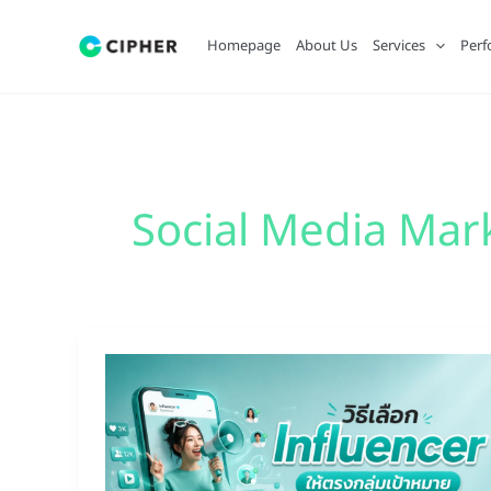
Skip
to
Homepage
About Us
Services
Perf
content
Social Media Mar