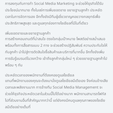
การลงทุนกับการทำ Social Media Marketing จะช่วยให้ธุรกิจได้รับ
ประโยชน์มากมาย ทั้งในแง่การเพิ่มยอดขาย ขยายฐานลูกค้า ประหยัด
เวลาในการจัดการเอง อีกทั้งยังมีทีมผู้เชี่ยวชาญคอยวางกลยุทธ์เพื่อ
ประสิทธิภาพสูงสุด และดูแลทุกช่องทางโซเชียลที่มีในที่เดียว
เพิ่มยอดขายและขยายฐานลูกค้า
การสร้างคอนเทนต์ที่น่าสนใจ ตรงใจกลุ่มเป้าหมาย โพสต์อย่างสม่ำเสมอ
พร้อมทั้งการสื่อสารแบบ 2 ทาง จะช่วยสร้างปฏิสัมพันธ์ ความประทับใจให้
กับลูกค้า นำไปสู่การตัดสินใจซื้อสินค้าและบริการที่มากขึ้น อีกทั้งยังเพิ่ม
การรับรู้แบรนด์ในวงกว้าง เข้าถึงลูกค้ากลุ่มใหม่ ๆ ช่วยขยายฐานลูกค้าไป
พร้อม ๆ กัน
ประหยัดเวลาของพนักงานที่ต้องคอยดูแลโซเชียล
แทนที่พนักงานของคุณจะต้องมานั่งดูแลโซเชียลมีเดียเอง จึงค่อนข้างเสีย
เวลาและพลังงานมาก การจ้างทีม Social Media Management จะ
ช่วยให้ธุรกิจประหยัดเวลาในส่วนนี้ไปได้อย่างมาก พนักงานสามารถโฟกัส
ไปที่ส่วนงานอื่นที่สำคัญมากกว่านี้ แต่ยังคงมีคนดูแลคุณภาพของโซเชีย
ลมีเดียอย่างเต็มที่