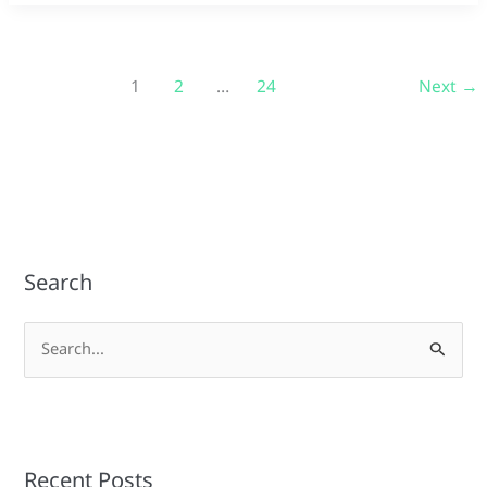
1
2
…
24
Next
→
Search
S
e
a
r
Recent Posts
c