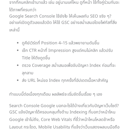
จากที่คนคลิกเข้ามาแล้ว เช่น อยู่นานแค่ไหน ดูกี่หน้า ใช้ทั้งคู่ร่วมกันจะ
ได้ภาพที่ครบกว่า
Google Search Console ใช้ยังไง ให้เห็นผลกับ SEO จริง ๆ?
อย่าแค่เปิดดูตัวเลขแล้วปิด ให้ใช้ GSC อย่างสม่ำเสมอโดยโฟกัสที่สิ่ง
เหล่านี้
ดูคีย์เวิร์ดที่ Position 4–15 แล้วพยายามดันขึ้น
เช็ก CTR หน้าที่ Impression สูงแต่คนไม่คลิก แล้วปรับ
Title ให้ดึงดูดขึ้น
ตรวจ Coverage สม่ำเสมอเพื่อจับปัญหา Index ก่อนที่จะ
ลุกลาม
ส่ง URL ใหม่ขอ Index ทุกครั้งที่อัปเดตเนื้อหาสำคัญ
ทำแบบนี้ต่อเนื่องทุกเดือน ผลลัพธ์จะเริ่มชัดขึ้นเรื่อย ๆ เอง
Search Console Google บอกอะไรได้บ้างเกี่ยวกับปัญหาเว็บไซต์?
GSC แจ้งปัญหาได้ครอบคลุมทั้งด้าน Indexing ที่บอกว่าหน้าไหน
Google เข้าไม่ถึง, Core Web Vitals ที่ชี้ว่าหน้าไหนโหลดช้าหรือ
Layout กระโดด, Mobile Usability ที่แจ้งว่าเว็บแสดงผลบนมือถือ