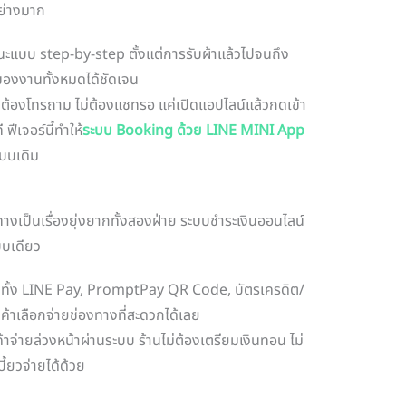
ย่างมาก
ะแบบ step-by-step ตั้งแต่การรับผ้าแล้วไปจนถึง
ของงานทั้งหมดได้ชัดเจน
ม่ต้องโทรถาม ไม่ต้องแชทรอ แค่เปิดแอปไลน์แล้วกดเข้า
ฟีเจอร์นี้ทำให้
ระบบ Booking ด้วย LINE MINI App
บบเดิม
างเป็นเรื่องยุ่งยากทั้งสองฝ่าย ระบบชำระเงินออนไลน์
บบเดียว
บทั้ง LINE Pay, PromptPay QR Code, บัตรเครดิต/
้าเลือกจ่ายช่องทางที่สะดวกได้เลย
กค้าจ่ายล่วงหน้าผ่านระบบ ร้านไม่ต้องเตรียมเงินทอน ไม่
ี้ยวจ่ายได้ด้วย