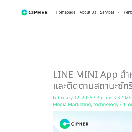
Skip
to
Homepage
About Us
Services
Perf
content
LINE MINI App สำหรั
และติดตามสถานะซักร
February 12, 2026
/
Business & SME
Media Marketing
,
technology
/
4 mi