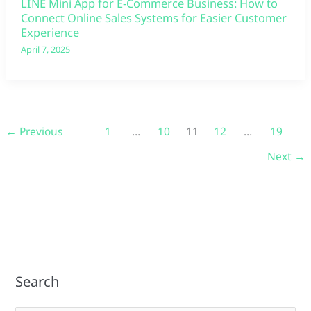
LINE Mini App for E-Commerce Business: How to
Connect Online Sales Systems for Easier Customer
Experience
April 7, 2025
←
Previous
1
…
10
11
12
…
19
Next
→
Search