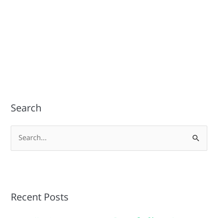
Search
S
e
a
r
Recent Posts
c
h