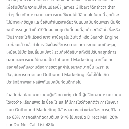
เพื่อรับมือกับความเปลี่ยนแปลงนี้? James Gilbert ได้กล่าวว่า ตำรา
เก่าๆเกี่ยวกับการตลาดและการขายใช้งานไม่ได้อีกต่อไปในยุคนี้ ลูกค้าจะ
ไม่มีทางหาข้อมูล และซื้อสินค้าในเวลาเดียวกันแบบสมัยก่อนเพราะนั่นคือ
พถติกรรมลูกค้าเมื่อ10ปีก่อน แต่ทุกวันนี้ก่อนที่ลูกค้าจะตัดสินใจซื้อหรือ
ใช้บริการอะไรก็แล้วแต่ เขาจะหาข้อมูลในเว็บไซต์ หรือ Search Engine
มาก่อนแล้ว แล้วทำไมเราจึงต้องใช้การตลาดและการขายแบบเดิมๆอยู่
เหมือนไม่มีอะไรเปลี่ยนแปลง? รวมถึงได้อธิบายถึงวิธีปรับกลยุทธ์การ
ตลาดและการขายให้กลายเป็น Inbound Marketing มากขึ้นและ
สอดคล้องกับความต้องการของลูกค้าในอนาคตมากขึ้น เพราะ ณ
ปัจจุบันการตลาดแบบ Outbound Marketing เริ่มไม่ได้ไม่เกิด
ประสิทธิภาพและผลลัพท์แบบสมัยก่อนอีกต่อไป
ในสมัยก่อนโฆษณาควบคุมผู้บริโภค แต่ทุกวันนี้ ผู้บริโภคสามารถควบคุม
ได้เองว่าจะเลือกเสพอะไร ซื้ออะไร และได้มีการโชว์ถึงสถิติว่า การโฆษณา
แบบ Outbound Marketing มีอัตราลดลงอย่างต่อเนื่อง การดูทีวีลด
ลง 83% การกดเลิกติดตามอีเมล 91% ไม่เคยเปิด Direct Mail 20%
และ Do-Not-Call List 48%