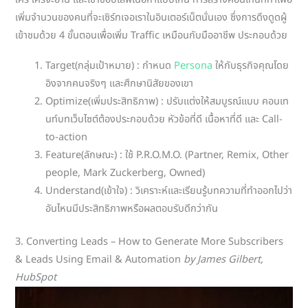
ใคร ใครจะอ่าน และเขาชอบเสพเนื้อหาแบบไหน การสร้างคอนเทนท์ทำเพื่อ
เพิ่มจำนวนของคนที่จะเซิร์ทเจอเราในอินเตอร์เน็ตนั่นเอง ซึ่งการดึงดูดผู้
เข้าชมด้วย 4 ขั้นตอนเพื่อเพิ่ม Traffic เหมือนกับมืออาชีพ ประกอบด้วย
Target(กลุ่มเป้าหมาย) : กำหนด
Persona
ให้กับธุรกิจคุณโดย
อิงจากคนจริงๆ และศึกษานิสัยของเขา
Optimize(เพิ่มประสิทธิภาพ) : ปรับแต่งให้สมบูรณ์แบบ คอนเท
นท์บทเว็บไซต์ต้องประกอบด้วย หัวข้อที่ดี เนื้อหาที่ดี และ Call-
to-action
Feature(ลักษณะ) : ใช้ P.R.O.M.O. (Partner, Remix, Other
people, Mark Zuckerberg, Owned)
Understand(เข้าใจ) : วิเคราะห์และเรียนรู้บทความที่ทำออกไปว่า
อันไหนมีประสิทธิภาพหรือผลตอบรับดีกว่ากัน
3. Converting Leads – How to Generate More Subscribers
& Leads Using Email & Automation
by James Gilbert,
HubSpot