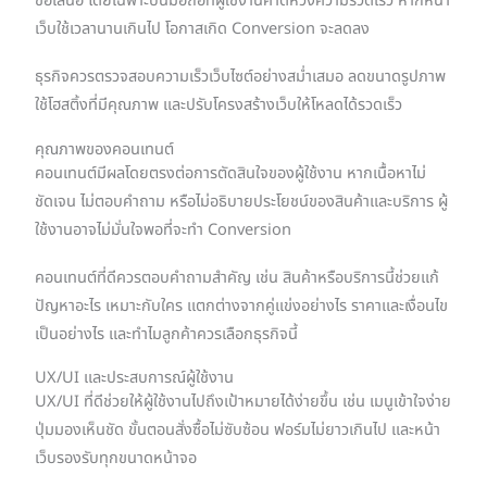
ข้อเสนอ โดยเฉพาะบนมือถือที่ผู้ใช้งานคาดหวังความรวดเร็ว หากหน้า
เว็บใช้เวลานานเกินไป โอกาสเกิด Conversion จะลดลง
ธุรกิจควรตรวจสอบความเร็วเว็บไซต์อย่างสม่ำเสมอ ลดขนาดรูปภาพ
ใช้โฮสติ้งที่มีคุณภาพ และปรับโครงสร้างเว็บให้โหลดได้รวดเร็ว
คุณภาพของคอนเทนต์
คอนเทนต์มีผลโดยตรงต่อการตัดสินใจของผู้ใช้งาน หากเนื้อหาไม่
ชัดเจน ไม่ตอบคำถาม หรือไม่อธิบายประโยชน์ของสินค้าและบริการ ผู้
ใช้งานอาจไม่มั่นใจพอที่จะทำ Conversion
คอนเทนต์ที่ดีควรตอบคำถามสำคัญ เช่น สินค้าหรือบริการนี้ช่วยแก้
ปัญหาอะไร เหมาะกับใคร แตกต่างจากคู่แข่งอย่างไร ราคาและเงื่อนไข
เป็นอย่างไร และทำไมลูกค้าควรเลือกธุรกิจนี้
UX/UI และประสบการณ์ผู้ใช้งาน
UX/UI ที่ดีช่วยให้ผู้ใช้งานไปถึงเป้าหมายได้ง่ายขึ้น เช่น เมนูเข้าใจง่าย
ปุ่มมองเห็นชัด ขั้นตอนสั่งซื้อไม่ซับซ้อน ฟอร์มไม่ยาวเกินไป และหน้า
เว็บรองรับทุกขนาดหน้าจอ