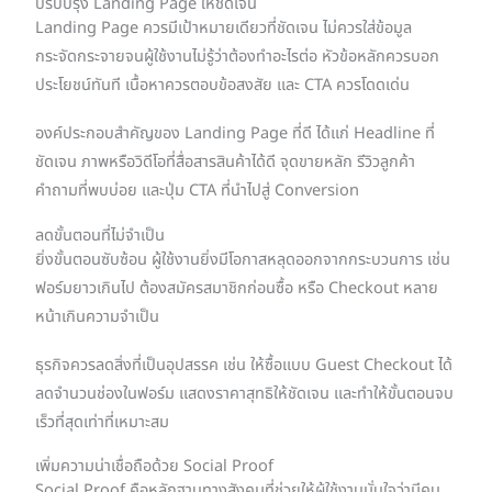
ปรับปรุง Landing Page ให้ชัดเจน
Landing Page ควรมีเป้าหมายเดียวที่ชัดเจน ไม่ควรใส่ข้อมูล
กระจัดกระจายจนผู้ใช้งานไม่รู้ว่าต้องทำอะไรต่อ หัวข้อหลักควรบอก
ประโยชน์ทันที เนื้อหาควรตอบข้อสงสัย และ CTA ควรโดดเด่น
องค์ประกอบสำคัญของ Landing Page ที่ดี ได้แก่ Headline ที่
ชัดเจน ภาพหรือวิดีโอที่สื่อสารสินค้าได้ดี จุดขายหลัก รีวิวลูกค้า
คำถามที่พบบ่อย และปุ่ม CTA ที่นำไปสู่ Conversion
ลดขั้นตอนที่ไม่จำเป็น
ยิ่งขั้นตอนซับซ้อน ผู้ใช้งานยิ่งมีโอกาสหลุดออกจากกระบวนการ เช่น
ฟอร์มยาวเกินไป ต้องสมัครสมาชิกก่อนซื้อ หรือ Checkout หลาย
หน้าเกินความจำเป็น
ธุรกิจควรลดสิ่งที่เป็นอุปสรรค เช่น ให้ซื้อแบบ Guest Checkout ได้
ลดจำนวนช่องในฟอร์ม แสดงราคาสุทธิให้ชัดเจน และทำให้ขั้นตอนจบ
เร็วที่สุดเท่าที่เหมาะสม
เพิ่มความน่าเชื่อถือด้วย Social Proof
Social Proof คือหลักฐานทางสังคมที่ช่วยให้ผู้ใช้งานมั่นใจว่ามีคน