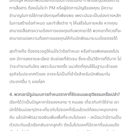
อีกปัญหาหนึ่งที่พบบ่อยกับทีมในต่างแดนคือ ภาษาและอุปสรรคด้าน
การสื่อสาร ต้องมั่นใจว่า PM หรือผู้จัดการบัญชีของคุณ มีความ
ชำนาญในการใช้ภาษาอังกฤษที่เพียงพอ เพราะมันจะเป็นช่องทางหลัก
ในการสร้างข้อกำหนด และทำสิ่งต่าง ๆ ให้เสร็จในภายหลัง หากคุณ
สามารถสื่อสารความต้องการของคุณกับพวกเขาได้ พวกเขาก็ควรที่จะ
สามารถแปลความต้องการของคุณให้กับนักพัฒนาระบบโดยตรงได้
สุดท้ายคือ ต้องตรวจดูให้แน่ใจว่าข้อกำหนด หรือคำขอพิเศษของโปร
เจค มีการลงรายละเอียด ยิบย่อยที่ชัดเจน ซึ่งจะเป็นวิธีการที่ดีมาก ไม่
ว่าจะทำงานกับใคร เพราะในบางครั้ง แนวคิดที่คุณใช้ในฐานะเจ้าของ
ธุรกิจในประเทศตัวเอง อาจจะไม่เป็นที่เข้าใจสำหรับนักพัฒนาใน
ประเทศอื่น ๆ ของโลก
4. พวกเขามีรูปแบบการกำหนดราคาที่ชัดเจนและยุติธรรมหรือเปล่า?
เรียกได้ว่าเป็นปัญหาคาใจของหลาย ๆ คนเลย เกี่ยวกับค่าใช้จ่าย เรา
มักได้ยินบ่อยๆมักจะเกี่ยวกับโปรเจคที่เริ่มแล้วแต่ต้องมาหยุดกลาง
คัน แล้วนักพัฒนาขอเงินเพิ่มเพื่อที่จะจบโปรเจค – เหมือนว่ามีงานเป็น
ตัวประกันแล้วเรียกเงินจากลูกค้า ดังนั้นโปรเจคที่มีราคาที่แน่นอนจึง