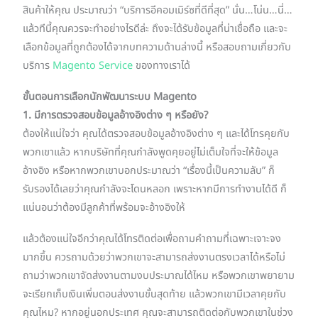
สินค้าให้คุณ ประมาณว่า “บริการอีคอมเมิร์ซที่ดีที่สุด” นั่น…โน่น…นี่…
แล้วทีนี้คุณควรจะทำอย่างไรดีล่ะ ถึงจะได้รับข้อมูลที่น่าเชื่อถือ และจะ
เลือกข้อมูลที่ถูกต้องได้จากบทความด้านล่างนี้ หรือสอบถามเกี่ยวกับ
บริการ
Magento Service
ของทางเราได้
ขั้นตอนการเลือกนักพัฒนาระบบ Magento
1. มีการตรวจสอบข้อมูลอ้างอิงต่าง ๆ หรือยัง?
ต้องให้แน่ใจว่า คุณได้ตรวจสอบข้อมูลอ้างอิงต่าง ๆ และได้โทรคุยกับ
พวกเขาแล้ว หากบริษัทที่คุณกำลังพูดคุยอยู่ไม่เต็มใจที่จะให้ข้อมูล
อ้างอิง หรือหากพวกเขาบอกประมาณว่า “เรื่องนี้เป็นความลับ” ก็
รับรองได้เลยว่าคุณกำลังจะโดนหลอก เพราะหากมีการทำงานได้ดี ก็
แน่นอนว่าต้องมีลูกค้าที่พร้อมจะอ้างอิงให้
แล้วต้องแน่ใจอีกว่าคุณได้โทรติดต่อเพื่อถามคำถามที่เฉพาะเจาะจง
มากขึ้น ควรถามด้วยว่าพวกเขาจะสามารถส่งงานตรงเวลาได้หรือไม่
ถามว่าพวกเขาจัดส่งงานตามงบประมาณได้ไหม หรือพวกเขาพยายาม
จะเรียกเก็บเงินเพิ่มตอนส่งงานขั้นสุดท้าย แล้วพวกเขามีเวลาคุยกับ
คุณไหม? หากอยู่นอกประเทศ คุณจะสามารถติดต่อกับพวกเขาในช่วง