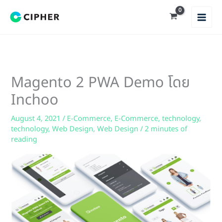
Skip
to
content
Magento 2 PWA Demo โดย
Inchoo
August 4, 2021
/
E-Commerce
,
E-Commerce
,
technology
,
technology
,
Web Design
,
Web Design
/
2 minutes of
reading