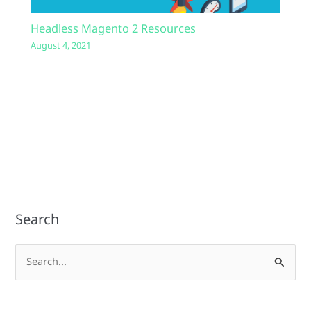
Headless Magento 2 Resources
August 4, 2021
Search
S
e
a