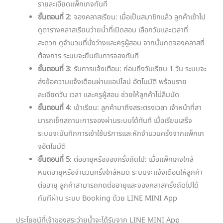
รายละเอียดแพ็กเกจทันที
ขั้นตอนที่ 2
: จองคลาสเรียน: เมื่อเป็นสมาชิกแล้ว ลูกค้าเข้าไป
ดูตารางคลาสเรียนว่ายน้ำที่เปิดสอน เลือกวันและเวลาที่
สะดวก ดูจำนวนที่นั่งว่างและครูผู้สอน จากนั้นกดจองคลาสที่
ต้องการ ระบบจะยืนยันการจองทันที
ขั้นตอนที่ 3
: รับการแจ้งเตือน: ก่อนถึงวันเรียน 1 วัน ระบบจะ
ส่งข้อความแจ้งเตือนผ่านแอปไลน์ อัตโนมัติ พร้อมราย
ละเอียดวัน เวลา และครูผู้สอน ช่วยให้ลูกค้าไม่ลืมนัด
ขั้นตอนที่ 4
: เข้าเรียน: ลูกค้ามาถึงสระตรงเวลา เจ้าหน้าที่สา
มารถเช็กสถานะการจองผ่านระบบได้ทันที เมื่อเรียนเสร็จ
ระบบจะบันทึกการเข้าใช้บริการและหักจำนวนครั้งจากแพ็กเก
จอัตโนมัติ
ขั้นตอนที่ 5
: ต่ออายุหรือจองครั้งถัดไป: เมื่อแพ็กเกจใกล้
หมดอายุหรือจำนวนครั้งใกล้หมด ระบบจะแจ้งเตือนให้ลูกค้า
ต่ออายุ ลูกค้าสามารถกดต่ออายุและจองคลาสครั้งถัดไปได้
ทันทีผ่าน ระบบ Booking ด้วย LINE MINI App
ประโยชน์ที่เจ้าของสระว่ายน้ำจะได้รับจาก LINE MINI App