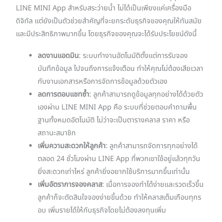
LINE MINI App สำหรับสระว่ายน้ำ ไม่ได้เป็นเพียงแค่เครื่องมือ
ดิจิทัล แต่ยังเป็นตัวช่วยสำคัญที่จะยกระดับธุรกิจของคุณให้ทันสมัย
และมีประสิทธิภาพมากขึ้น โดยธุรกิจของคุณจะได้รับประโยชน์ดังนี้
ลดงานแอดมิน
: ระบบทำงานอัตโนมัติตั้งแต่การรับจอง
บันทึกข้อมูล ไปจนถึงการแจ้งเตือน ทำให้คุณไม่ต้องเสียเวลา
กับงานเอกสารหรือการจัดการข้อมูลด้วยตัวเอง
ลดการตอบแชทซ้ำ
: ลูกค้าสามารถดูข้อมูลทุกอย่างได้ด้วยตัว
เองผ่าน LINE MINI App คือ ระบบที่ช่วยตอบคำถามพื้น
ฐานทั้งหมดอัตโนมัติ ไม่ว่าจะเป็นตารางคลาส ราคา หรือ
สถานะสมาชิก
เพิ่มความสะดวกให้ลูกค้า
: ลูกค้าสามารถจัดการทุกอย่างได้
ตลอด 24 ชั่วโมงผ่าน LINE App ที่พวกเขาใช้อยู่แล้วทุกวัน
ยิ่งสะดวกเท่าไหร่ ลูกค้ายิ่งอยากใช้บริการมากขึ้นเท่านั้น
เพิ่มอัตราการจองคลาส
: เมื่อการจองทำได้ง่ายและรวดเร็วขึ้น
ลูกค้าก็จะตัดสินใจจองง่ายขึ้นด้วย ทำให้คลาสเต็มเกือบทุกร
อบ เพิ่มรายได้ให้กับธุรกิจโดยไม่ต้องลงทุนเพิ่ม