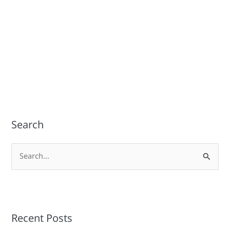
Search
S
e
a
r
Recent Posts
c