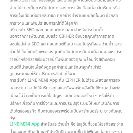
เพื่อส่ง Service Message แจ้งเตือนลูกค้าอัตโนมัติโดยไม่เสียค่าใช้
จ่าย ไม่ว่าจะเป็นการยืนยันการจอง การแจ้งเตือนก่อนวันเรียน หรือ
การแจ้งเตือนต่ออายุสมาชิก ทุกอย่างทำงานแบบอัตโนมัติ ช่วยลด
ภาระงานและเพิ่มประสบการณ์ที่ดีให้ลูกค้า
บริการทำ SEO และคอนเทนต์การตลาดสำหรับสระว่ายน้ำ
นอกจากการพัฒนาระบบแล้ว CIPHER ยังช่วยคุณทำการตลาด
ออนไลน์ผ่าน SEO และคอนเทนต์ที่เหมาะสมกับธุรกิจสระว่ายน้ำ เราจะ
ช่วยให้เว็บไซต์หรือเพจของคุณติดอันดับการค้นหาเมื่อคนมองหาสระ
ว่ายน้ำหรือคลาสเรียนว่ายน้ำในพื้นที่ของคุณ พร้อมทั้งสร้างคอน
เทนต์ที่น่าสนใจเพื่อดึงดูดลูกค้าใหม่และรักษาลูกค้าเก่าไว้
ดูแลระบบและให้คำปรึกษาหลังเปิดใช้งาน
การ รับทำ LINE MINI App กับ CIPHER ไม่ได้จบเพียงแค่การส่ง
มอบระบบ เรายังให้บริการดูแลและซัพพอร์ตหลังเปิดใช้งานอย่างต่อ
เนื่อง ไม่ว่าจะเป็นการแก้ไขปัญหา อัปเดตฟีเจอร์ใหม่ ๆ หรือให้คำ
ปรึกษาเกี่ยวกับการใช้งานและการปรับปรุงระบบให้เหมาะสมกับการ
เติบโตของธุรกิจ ทีมงานของเราพร้อมเป็นพาร์ทเนอร์ระยะยาวกับคุณ
สรุป
LINE MINI App
สำหรับสระว่ายน้ำ คือ โซลูชันที่ช่วยให้ธุรกิจสระว่าย
น้ำของคุณทันสมัยและมีประสิทธิภาพมากขึ้น ไม่เพียงแต่ลดภาระงาน