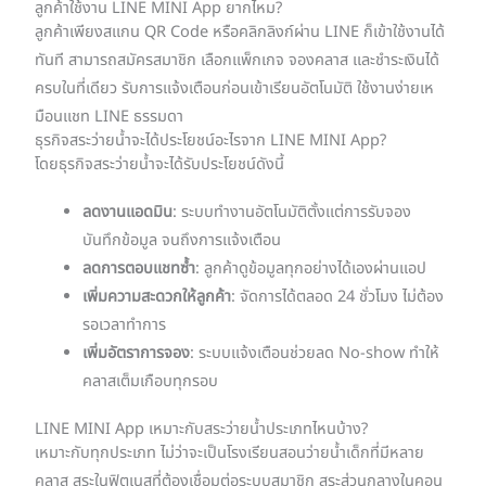
ลูกค้าใช้งาน LINE MINI App ยากไหม?
ลูกค้าเพียงสแกน QR Code หรือคลิกลิงก์ผ่าน LINE ก็เข้าใช้งานได้
ทันที สามารถสมัครสมาชิก เลือกแพ็กเกจ จองคลาส และชำระเงินได้
ครบในที่เดียว รับการแจ้งเตือนก่อนเข้าเรียนอัตโนมัติ ใช้งานง่ายเห
มือนแชท LINE ธรรมดา
ธุรกิจสระว่ายน้ำจะได้ประโยชน์อะไรจาก LINE MINI App?
โดยธุรกิจสระว่ายน้ำจะได้รับประโยชน์ดังนี้
ลดงานแอดมิน
: ระบบทำงานอัตโนมัติตั้งแต่การรับจอง
บันทึกข้อมูล จนถึงการแจ้งเตือน
ลดการตอบแชทซ้ำ
: ลูกค้าดูข้อมูลทุกอย่างได้เองผ่านแอป
เพิ่มความสะดวกให้ลูกค้า
: จัดการได้ตลอด 24 ชั่วโมง ไม่ต้อง
รอเวลาทำการ
เพิ่มอัตราการจอง
: ระบบแจ้งเตือนช่วยลด No-show ทำให้
คลาสเต็มเกือบทุกรอบ
LINE MINI App เหมาะกับสระว่ายน้ำประเภทไหนบ้าง?
เหมาะกับทุกประเภท ไม่ว่าจะเป็นโรงเรียนสอนว่ายน้ำเด็กที่มีหลาย
คลาส สระในฟิตเนสที่ต้องเชื่อมต่อระบบสมาชิก สระส่วนกลางในคอน