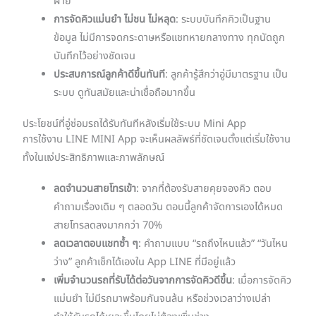
ฝ่าย
การจัดคิวแม่นยำ ไม่ชน ไม่หลุด
: ระบบบันทึกคิวเป็นฐาน
ข้อมูล ไม่มีการจดกระดาษหรือแชทหายกลางทาง ทุกนัดถูก
บันทึกไว้อย่างชัดเจน
ประสบการณ์ลูกค้าดีขึ้นทันที
: ลูกค้ารู้สึกว่าอู่มีมาตรฐาน เป็น
ระบบ ดูทันสมัยและน่าเชื่อถือมากขึ้น
ประโยชน์ที่อู่ซ่อมรถได้รับทันทีหลังเริ่มใช้ระบบ Mini App
การใช้งาน LINE MINI App จะเห็นผลลัพธ์ที่ชัดเจนตั้งแต่เริ่มใช้งาน
ทั้งในแง่ประสิทธิภาพและภาพลักษณ์
ลดจำนวนสายโทรเข้า
: จากที่ต้องรับสายคุยจองคิว ตอบ
คำถามเรื่องเดิม ๆ ตลอดวัน ตอนนี้ลูกค้าจัดการเองได้หมด
สายโทรลดลงมากกว่า 70%
ลดเวลาตอบแชทซ้ำ ๆ
: คำถามแบบ “รถถึงไหนแล้ว” “วันไหน
ว่าง” ลูกค้าเช็กได้เองใน App LINE ที่มีอยู่แล้ว
เพิ่มจำนวนรถที่รับได้ต่อวันจากการจัดคิวดีขึ้น
: เมื่อการจัดคิว
แม่นยำ ไม่มีรถมาพร้อมกันจนล้น หรือช่วงเวลาว่างเปล่า