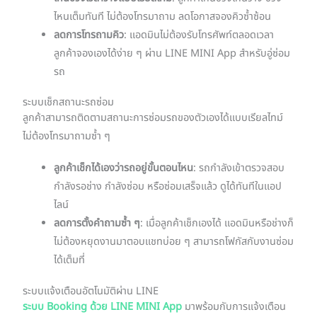
ไหนเต็มทันที ไม่ต้องโทรมาถาม ลดโอกาสจองคิวซ้ำซ้อน
ลดการโทรถามคิว
: แอดมินไม่ต้องรับโทรศัพท์ตลอดเวลา
ลูกค้าจองเองได้ง่าย ๆ ผ่าน LINE MINI App สำหรับอู่ซ่อม
รถ
ระบบเช็กสถานะรถซ่อม
ลูกค้าสามารถติดตามสถานะการซ่อมรถของตัวเองได้แบบเรียลไทม์
ไม่ต้องโทรมาถามซ้ำ ๆ
ลูกค้าเช็กได้เองว่ารถอยู่ขั้นตอนไหน
: รถกำลังเข้าตรวจสอบ
กำลังรอช่าง กำลังซ่อม หรือซ่อมเสร็จแล้ว ดูได้ทันทีในแอป
ไลน์
ลดการตั้งคำถามซ้ำ ๆ
: เมื่อลูกค้าเช็กเองได้ แอดมินหรือช่างก็
ไม่ต้องหยุดงานมาตอบแชทบ่อย ๆ สามารถโฟกัสกับงานซ่อม
ได้เต็มที่
ระบบแจ้งเตือนอัตโนมัติผ่าน LINE
ระบบ Booking ด้วย LINE MINI App
มาพร้อมกับการแจ้งเตือน