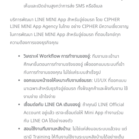
เห็นและเปิดอ่านสูงกว่าการส่ง SMS หรืออีเมล
บริการพัฒนา LINE MINI App สำหรับอู่ซ่อมรถ โดย CIPHER
LINE MINI App Agency ในไทย อย่าง CIPHER มีความเชี่ยวชาญ
ในการพัฒนา LINE MINI App สำหรับอู่ซ่อมรถ ที่ตอบโจทย์ทุก
ความต้องการของธุรกิจคุณ
วิเคราะห์ Workflow การทำงานของอู่
: ทีมงานจะเข้ามา
ศึกษาขั้นตอนการทำงานจริงของอู่ เพื่อออกแบบระบบที่เข้า
กับการทำงานของคุณ ไม่ใช่แค่ระบบสำเร็จรูป
ออกแบบหน้าจอให้เหมาะกับงานซ่อมรถ
: UI/UX ที่ออกแบบ
มาเฉพาะสำหรับธุรกิจอู่ซ่อมรถ ทั้งฝั่งลูกค้าและฝั่งทีมงาน ใช้
งานง่าย เข้าใจง่าย
เชื่อมต่อกับ LINE OA เดิมของอู่
: ถ้าคุณมี LINE Official
Account อยู่แล้ว เราจะเชื่อมต่อให้ Mini App ทำงานร่วม
กับ LINE OA ได้อย่างลงตัว
สอนใช้งานทีมงานหลังบ้าน
: ไม่ใช่แค่ส่งมอบระบบแล้วจบ แต่
เรามี Training ให้ทีมงานใช้งานระบบหลังบ้านได้อย่างเต็ม