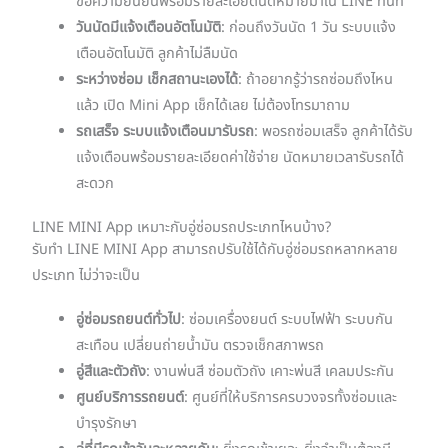
ข้อความยืนยันพร้อมรายละเอียดนัดหมายมาใน LINE ทันที
วันนัดมีแจ้งเตือนอัตโนมัติ
: ก่อนถึงวันนัด 1 วัน ระบบแจ้ง
เตือนอัตโนมัติ ลูกค้าไม่ลืมนัด
ระหว่างซ่อม เช็กสถานะเองได้
: ถ้าอยากรู้ว่ารถซ่อมถึงไหน
แล้ว เปิด Mini App เช็กได้เลย ไม่ต้องโทรมาถาม
รถเสร็จ ระบบแจ้งเตือนมารับรถ
: พอรถซ่อมเสร็จ ลูกค้าได้รับ
แจ้งเตือนพร้อมรายละเอียดค่าใช้จ่าย นัดหมายเวลารับรถได้
สะดวก
LINE MINI App เหมาะกับอู่ซ่อมรถประเภทไหนบ้าง?
รับทำ LINE MINI App สามารถปรับใช้ได้กับอู่ซ่อมรถหลากหลาย
ประเภท ไม่ว่าจะเป็น
อู่ซ่อมรถยนต์ทั่วไป
: ซ่อมเครื่องยนต์ ระบบไฟฟ้า ระบบกัน
สะเทือน เปลี่ยนถ่ายน้ำมัน ตรวจเช็กสภาพรถ
อู่สีและตัวถัง
: งานพ่นสี ซ่อมตัวถัง เคาะพ่นสี เคลมประกัน
ศูนย์บริการรถยนต์
: ศูนย์ที่ให้บริการครบวงจรทั้งซ่อมและ
บำรุงรักษา