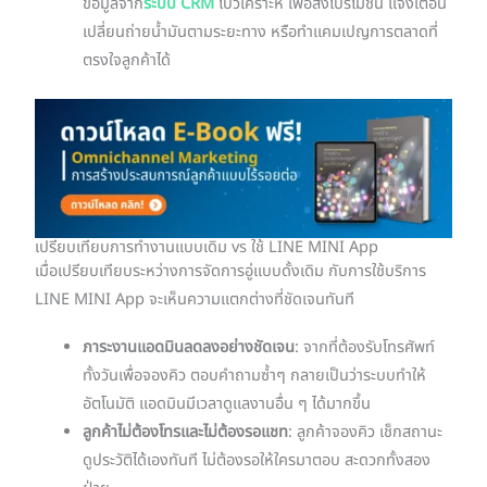
ข้อมูลจาก
ระบบ CRM
ไปวิเคราะห์ เพื่อส่งโปรโมชัน แจ้งเตือน
เปลี่ยนถ่ายน้ำมันตามระยะทาง หรือทำแคมเปญการตลาดที่
ตรงใจลูกค้าได้
เปรียบเทียบการทำงานแบบเดิม vs ใช้ LINE MINI App
เมื่อเปรียบเทียบระหว่างการจัดการอู่แบบดั้งเดิม กับการใช้บริการ
LINE MINI App จะเห็นความแตกต่างที่ชัดเจนทันที
ภาระงานแอดมินลดลงอย่างชัดเจน
: จากที่ต้องรับโทรศัพท์
ทั้งวันเพื่อจองคิว ตอบคำถามซ้ำๆ กลายเป็นว่าระบบทำให้
อัตโนมัติ แอดมินมีเวลาดูแลงานอื่น ๆ ได้มากขึ้น
ลูกค้าไม่ต้องโทรและไม่ต้องรอแชท
: ลูกค้าจองคิว เช็กสถานะ
ดูประวัติได้เองทันที ไม่ต้องรอให้ใครมาตอบ สะดวกทั้งสอง