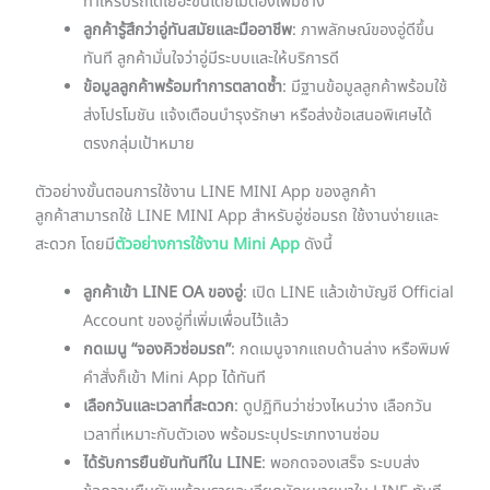
ทำให้รับรถได้เยอะขึ้นโดยไม่ต้องเพิ่มช่าง
ลูกค้ารู้สึกว่าอู่ทันสมัยและมืออาชีพ
: ภาพลักษณ์ของอู่ดีขึ้น
ทันที ลูกค้ามั่นใจว่าอู่มีระบบและให้บริการดี
ข้อมูลลูกค้าพร้อมทำการตลาดซ้ำ
: มีฐานข้อมูลลูกค้าพร้อมใช้
ส่งโปรโมชัน แจ้งเตือนบำรุงรักษา หรือส่งข้อเสนอพิเศษได้
ตรงกลุ่มเป้าหมาย
ตัวอย่างขั้นตอนการใช้งาน LINE MINI App ของลูกค้า
ลูกค้าสามารถใช้ LINE MINI App สำหรับอู่ซ่อมรถ ใช้งานง่ายและ
สะดวก โดยมี
ตัวอย่างการใช้งาน Mini App
ดังนี้
ลูกค้าเข้า LINE OA ของอู่
: เปิด LINE แล้วเข้าบัญชี Official
Account ของอู่ที่เพิ่มเพื่อนไว้แล้ว
กดเมนู “จองคิวซ่อมรถ”
: กดเมนูจากแถบด้านล่าง หรือพิมพ์
คำสั่งก็เข้า Mini App ได้ทันที
เลือกวันและเวลาที่สะดวก
: ดูปฏิทินว่าช่วงไหนว่าง เลือกวัน
เวลาที่เหมาะกับตัวเอง พร้อมระบุประเภทงานซ่อม
ได้รับการยืนยันทันทีใน LINE
: พอกดจองเสร็จ ระบบส่ง