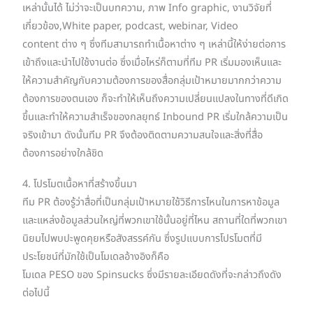
เหล่านั้นได้ ไม่ว่าจะเป็นบทความ, ภาพ Info graphic, งานวิจัยที่
เกี่ยวข้อง,White paper, podcast, webinar, Video
content ต่าง ๆ ซึ่งทีมสามารถทำเนื้อหาต่าง ๆ เหล่านี้ให้ง่ายต่อการ
เข้าถึงและนำไปใช้งานต่อ ซึ่งเมื่อไหร่ก็ตามที่ทีม PR เริ่มมองเห็นและ
ให้ความสำคัญกับความต้องการของสื่อกลุ่มเป้าหมายมากกว่าความ
ต้องการของตนเอง ก็จะทำให้เห็นถึงความเปลี่ยนแปลงในทางที่ดีเกิด
ขึ้นและทำให้ความสำเร็จของกลยุทธ์ Inbound PR เริ่มใกล้ความเป็น
จริงเข้ามา ดังนั้นทีม PR จึงต้องติดตามความสนใจและสิ่งที่สื่อ
ต้องการอย่างใกล้ชิด
4. โปรโมตเนื้อหาที่สร้างขึ้นมา
ทีม PR ต้องรู้ว่าสื่อที่เป็นกลุ่มเป้าหมายใช้วิธีการไหนในการหาข้อมูล
และแหล่งข้อมูลส่วนใหญ่ที่พวกเขาใช้นั้นอยู่ที่ไหน สถานที่ใดที่พวกเขา
นิยมไปพบปะพูดคุยหรือสังสรรค์กัน ซึ่งรูปแบบการโปรโมตที่มี
ประโยชน์ที่มักใช้เป็นโมเดลอ้างอิงก็คือ
โมเดล PESO ของ Spinsucks ซึ่งมีรายละเอียดดังที่จะกล่าวถึงดัง
ต่อไปนี้