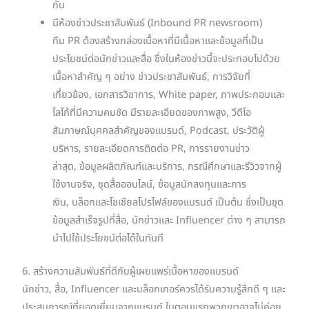
กัน
มีห้องข่าวประชาสัมพันธ์ (Inbound PR newsroom)
ทีม PR ต้องสร้างกล่องเนื้อหาที่มีเนื้อหาและข้อมูลที่เป็น
ประโยชน์ต่อนักข่าวและสื่อ ซึ่งในห้องข่าวนี้จะประกอบไปด้วย
เนื้อหาสำคัญ ๆ อย่าง ข่าวประชาสัมพันธ์, การวิจัยที่
เกี่ยวข้อง, เอกสารวิชาการ, White paper, ภาพประกอบและ
โลโก้ที่มีความคมชัด มีรายละเอียดของภาพสูง, วีดีโอ
สัมภาษณ์บุคคลสำคัญของแบรนด์, Podcast, ประวัติผู้
บริหาร, รายละเอียดการติดต่อ PR, การรายงานข่าว
ล่าสุด, ข้อมูลผลิตภัณฑ์และบริการ, กรณีศึกษาและรีวิวจากผู้
ใช้งานจริง, ชุดสื่อออนไลน์, ข้อมูลนักลงทุนและการ
เงิน, บล็อกและโซเชียลโปรไฟล์ของแบรนด์ เป็นต้น ซึ่งเป็นชุด
ข้อมูลสำเร็จรูปที่สื่อ, นักข่าวและ Influencer ต่าง ๆ สามารถ
นำไปใช้ประโยชน์ต่อได้ในทันที
6. สร้างความสัมพันธ์ที่ดีกับผู้เผยแพร่เนื้อหาของแบรนด์
นักข่าว, สื่อ, Influencer และบล็อกเกอร์ควรได้รับความรู้สึกดี ๆ และ
ประสบการณ์ที่ยอดเยี่ยมจากแบรนด์ ในตอนแรกพวกเขาอาจไม่ค่อย