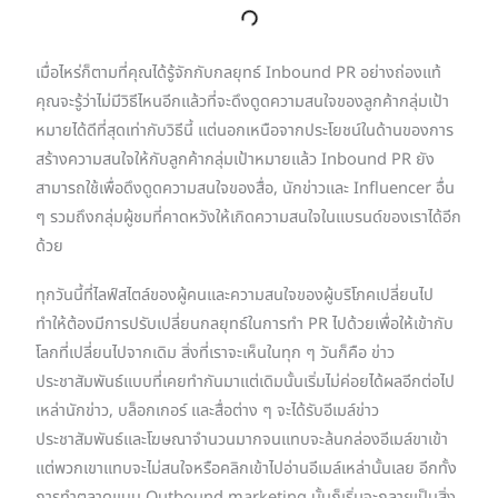
เมื่อไหร่ก็ตามที่คุณได้รู้จักกับกลยุทธ์ Inbound PR อย่างถ่องแท้
คุณจะรู้ว่าไม่มีวิธีไหนอีกแล้วที่จะดึงดูดความสนใจของลูกค้ากลุ่มเป้า
หมายได้ดีที่สุดเท่ากับวิธีนี้ แต่นอกเหนือจากประโยชน์ในด้านของการ
สร้างความสนใจให้กับลูกค้ากลุ่มเป้าหมายแล้ว Inbound PR ยัง
สามารถใช้เพื่อดึงดูดความสนใจของสื่อ, นักข่าวและ Influencer อื่น
ๆ รวมถึงกลุ่มผู้ชมที่คาดหวังให้เกิดความสนใจในแบรนด์ของเราได้อีก
ด้วย
ทุกวันนี้ที่ไลฟ์สไตล์ของผู้คนและความสนใจของผู้บริโภคเปลี่ยนไป
ทำให้ต้องมีการปรับเปลี่ยนกลยุทธ์ในการทำ PR ไปด้วยเพื่อให้เข้ากับ
โลกที่เปลี่ยนไปจากเดิม สิ่งที่เราจะเห็นในทุก ๆ วันก็คือ ข่าว
ประชาสัมพันธ์แบบที่เคยทำกันมาแต่เดิมนั้นเริ่มไม่ค่อยได้ผลอีกต่อไป
เหล่านักข่าว, บล็อกเกอร์ และสื่อต่าง ๆ จะได้รับอีเมล์ข่าว
ประชาสัมพันธ์และโฆษณาจำนวนมากจนแทบจะล้นกล่องอีเมล์ขาเข้า
แต่พวกเขาแทบจะไม่สนใจหรือคลิกเข้าไปอ่านอีเมล์เหล่านั้นเลย อีกทั้ง
การทำตลาดแบบ Outbound marketing นั้นก็เริ่มจะกลายเป็นสิ่ง