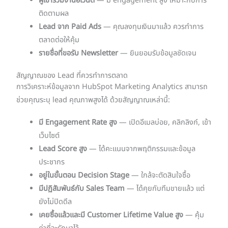
ผู้เข้าร่วมงานอีเวนต์
— มี engagement สูง เหมาะกับการ
ติดตามผล
Lead จาก Paid Ads
— คุณลงทุนเงินมาแล้ว ควรทำการ
ตลาดต่อให้คุ้ม
รายชื่อที่ขอรับ Newsletter
— ยินยอมรับข้อมูลชัดเจน
สัญญาณของ Lead ที่ควรทำการตลาด
การวิเคราะห์ข้อมูลจาก HubSpot Marketing Analytics สามารถ
ช่วยคุณระบุ lead คุณภาพสูงได้ ด้วยสัญญาณเหล่านี้:
มี Engagement Rate สูง
— เปิดอีเมลบ่อย, คลิกลิงก์, เข้า
เว็บไซต์
Lead Score สูง
— ได้คะแนนจากพฤติกรรมและข้อมูล
ประชากร
อยู่ในขั้นตอน Decision Stage
— ใกล้จะตัดสินใจซื้อ
มีปฏิสัมพันธ์กับ Sales Team
— ได้คุยกับทีมขายแล้ว แต่
ยังไม่ปิดดีล
เคยซื้อแล้วและมี Customer Lifetime Value สูง
— คุ้ม