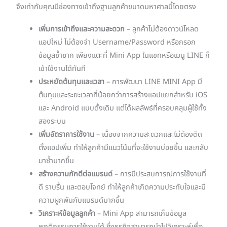
จึงเท่ากับคุณมีช่องทางเข้าถึงฐานลูกค้าขนาดมหาศาลนี้โดยตรง
เพิ่มการเข้าถึงและความสะดวก
– ลูกค้าไม่ต้องดาวน์โหลด
แอปใหม่ ไม่ต้องจำ Username/Password หรือกรอก
ข้อมูลซ้ำซาก เพียงแตะที่ Mini App ในแชทหรือเมนู LINE ก็
เข้าใช้งานได้ทันที
ประหยัดต้นทุนและเวลา
– การพัฒนา LINE MINI App มี
ต้นทุนและระยะเวลาที่น้อยกว่าการสร้างแอปแยกสำหรับ iOS
และ Android แบบดั้งเดิม แต่ได้ผลลัพธ์ที่ครอบคลุมผู้ใช้ทั้ง
สองระบบ
เพิ่มอัตราการใช้งาน
– เนื่องจากความสะดวกและไม่ต้องติด
ตั้งแอปเพิ่ม ทำให้ลูกค้ามีแนวโน้มที่จะใช้งานบ่อยขึ้น และกลับ
มาซ้ำมากขึ้น
สร้างความภักดีต่อแบรนด์
– การมีประสบการณ์การใช้งานที่
ดี ราบรื่น และตอบโจทย์ ทำให้ลูกค้าเกิดความประทับใจและมี
ความผูกพันกับแบรนด์มากขึ้น
วิเคราะห์ข้อมูลลูกค้า
– Mini App สามารถเก็บข้อมูล