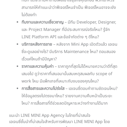
ทันที แต่จะถามคำถามเพื่อเข้าใจธุรกิจคุณก่อน พวกเขาควร
สามารถให้คำแนะนำว่าฟีเจอร์ไหนจำเป็น ฟีเจอร์ไหนอาจจะยัง
ไม่ต้องทำ
ทีมงานและความเชี่ยวชาญ
– มีทีม Developer, Designer,
และ Project Manager ที่มีประสบการณ์จริงไหม? รู้จัก
LINE Platform API และข้อจำกัดต่าง ๆ ดีไหม?
บริการหลังการขาย
– หลังจาก Mini App เปิดตัวแล้ว เอเจน
ซี่จะดูแลอย่างไร? มีบริการ Maintenance ไหม? ตอบสนอง
เร็วแค่ไหนถ้ามีปัญหา?
ราคาและความคุ้มค่า
– ราคาถูกที่สุดไม่ได้หมายความว่าดีที่สุด
เสมอไป ดูว่าราคาที่เสนอมานั้นสมเหตุสมผลกับ scope of
work ไหม มีแพ็กเกจที่เหมาะกับงบของคุณไหม?
การสื่อสารและความโปร่งใส
– เอเจนซี่ตอบคำถามชัดเจนไหม?
ให้ข้อมูลตรงไปตรงมาไหม? รายงานความคืบหน้าเป็นระยะ
ไหม? การสื่อสารที่ดีช่วยลดปัญหาระหว่างทำงานได้มาก
แนะนำ LINE MINI App Agency ในไทยที่น่าสนใจ
เอเจนซี่ชั้นนำที่น่าสนใจสำหรับการพัฒนา LINE MINI App โดย