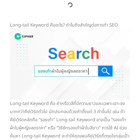
Long-tail Keyword คืออะไร? ทำไมถึงสำคัญต่อการทำ SEO
Long-tail Keyword คือ คำหรือวลีที่มีความยาวและเฉพาะเจาะจง
มากกว่าคีย์เวิร์ดทั่วไป มักประกอบด้วยคำตั้งแต่ 3 คำขึ้นไป เช่น ถ้า
คีย์เวิร์ดหลักคือ “รองเท้า” Long-tail Keyword อาจเป็น “รองเท้า
ผ้าใบผู้หญิงลดราคา” หรือ “วิธีซักรองเท้าผ้าใบสีขาว” การใช้ AI ช่วย
ค้นหา Long-tail Keyword จะทำให้คุณพบคีย์เวิร์ดที่ตรงใจกลุ่มเป้า