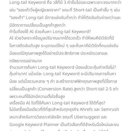
Long-tail Keyword คือ วลีที่มี 3 คำขึ้นไปและเฉพาะเจาะจงมากกว่า
เช่น “รองเท้าวิ่งผู้หญิงลดราคา” ขณะที่ Short-tail เป็นคำสั้น ๆ เช่น
“รองเท้า” Long-tail มีการแข่งขันต่ำกว่า ทำให้ติดอันดับง่ายกว่าและ
มีอัตราการเปลี่ยนเป็นลูกค้าสูงกว่า
ทำไมต้องใช้ AI ช่วยค้นหา Long-tail Keyword?
AI ช่วยวิเคราะห์ข้อมูลปริมาณมากได้รวดเร็ว ทำให้พบคีย์เวิร์ดที่มี
โอกาสติดอันดับสูง ระบุเทรนด์ใหม่ ๆ และค้นหาคีย์เวิร์ดที่คนแข่งขัน
น้อยแต่มีคุณภาพสูงได้อย่างมีประสิทธิภาพ ประหยัดเวลาและ
ทรัพยากรอย่างมาก
จำนวนการค้นหา Long-tail Keyword น้อยแล้วจะคุ้มค่าหรือไม่?
คุ้มค่ามาก! แม้แต่ละ Long-tail Keyword จะมีปริมาณการค้นหา
น้อย แต่เมื่อรวมหลาย ๆ คำ จะสร้างทราฟฟิกคุณภาพสูงที่มีโอกาส
เปลี่ยนเป็นลูกค้า (Conversion Rate) สูงกว่า Short-tail 2-5 เท่า
เพราะคนที่ใช้มักมีความตั้งใจซื้อสูง
เครื่องมือ AI ใดที่ใช้ค้นหา Long-tail Keyword ได้ดีที่สุด?
ไม่มีเครื่องมือเดียวที่ดีที่สุดสำหรับทุกธุรกิจ Ahrefs และ Semrush
เหมาะสำหรับการวิเคราะห์เชิงลึก ขณะที่ Ubersuggest และ
Google Keyword Planner เป็นตัวเลือกที่ดีสำหรับมือใหม่และงบ