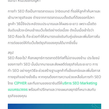
แนะนำ หรือวิธีแก้ปัญหา
การทำ SEO ถือเป็นการตลาดแบบ Inbound ที่รอให้ลูกค้าค้นหาและ
เข้ามาหาธุรกิจเอง ต่างจากการตลาดแบบดั้งเดิมที่ต้องออกไปหา
ลูกค้า วิธีนี้จึงประหยัดงบประมาณและให้ผลระยะยาว เพราะเมื่อติด
อันดับแล้วจะมีคนเข้าชมเว็บไซต์อย่างต่อเนื่อง ดังนั้นเมื่อเข้าใจว่า
SEO คืออะไร ก็จะช่วยทำให้สามารถแข่งขันกับคู่แข่งและเพิ่มโอกาสใน
การต่อยอดให้กับเว็บไซต์ธุรกิจของคุณได้มากยิ่งขึ้น
สรุป
SEO คืออะไร? คือกลยุทธ์การตลาดดิจิทัลที่ไม่อาจมองข้าม ประโยชน์
ของการทำ SEO นั้นมีมากมายและส่งผลดีต่อธุรกิจในระยะยาว การ
ทำ SEO อย่างถูกวิธีจะช่วยสร้างฐานลูกค้าที่แข็งแกร่งและเพิ่มโอกาส
ทางธุรกิจอย่างยั่งยืน หากคุณต้องการความช่วยเหลือในการทำ SEO
ไทย
CIPHER
และทีมงานของเรายินดีให้
บริการ SEO Marketing
แบบครบวงจร
พร้อมคำปรึกษาและวางแผนกลยุทธ์ที่เหมาะสมกับ
ธุรกิจของคุณ