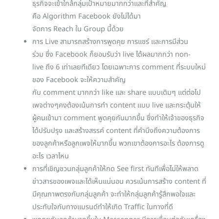
ธุรกิจจะเข้าใกล้กลุ่มเป้าหมายมากกว่าและที่สำคัญ
คือ Algorithm Facebook ยังไม่ได้มา
จัดการ Reach ใน Group นี้ด้วย
การ Live สามารถสร้างการพูดคุย การแชร์ และการมีส่วน
ร่วม ซึ่ง Facebook ก็ยอมรับว่า live ได้ผลมากกว่า non-
live ถึง 6 เท่าเลยทีเดียว โดยเฉพาะการ comment ที่ระบบใหม่
ของ Facebook จะให้ความสำคัญ
กับ comment มากกว่า like และ share แบบเดิมๆ แต่ต่อไป
เพจต่างๆคงต้องเน้นการทำ content แบบ live และกระตุ้นให้
ผู้คนเข้ามา comment พูดคุยกันมากขึ้น ซึ่งทำให้เจ้าของธุรกิจ
ได้ปรับปรุง และสร้างสรรค์ content ที่คำนึงถึงความต้องการ
ของลูกค้าหรือลูกเพจให้มากขึ้น พวกเขาต้องการอะไร ต้องการดู
อะไร เวลาไหน
การที่เชิญชวนกลุ่มลูกค้าให้กด See first ทันทีเพื่อไม่ให้พลาด
ข่าวสารของเพจและได้เห็นแน่นอน ควรเน้นการสร้าง content ที่
มีคุณภาพตรงกับกลุ่มลูกค้า จะทำให้กลุ่มลูกค้ารู้สึกพอใจและ
ประทับใจกับทางแบรนด์ทำให้เกิด Traffic ในทางที่ดี