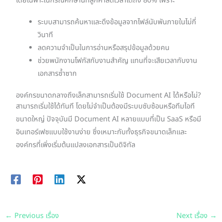
โดยเฉพาะในกรณีศึกษานี้ที่ลูกค้าลดเวลาได้ถึง 80% เพราะ
ระบบสามารถค้นหาและดึงข้อมูลจากไฟล์นับพันภายในไม่กี่
วินาที
ลดความจำเป็นในการอ่านหรือสรุปข้อมูลด้วยคน
ช่วยพนักงานโฟกัสกับงานสำคัญ แทนที่จะเสียเวลากับงาน
เอกสารซ้ำซาก
องค์กรขนาดกลางถึงเล็กสามารถเริ่มใช้ Document AI ได้หรือไม่?
สามารถเริ่มใช้ได้ทันที โดยไม่จำเป็นต้องมีระบบซับซ้อนหรือทีมไอที
ขนาดใหญ่ ปัจจุบันมี Document AI หลายแบบที่เป็น SaaS หรือมี
อินเทอร์เฟซแบบใช้งานง่าย ซึ่งเหมาะกับทั้งธุรกิจขนาดเล็กและ
องค์กรที่เพิ่งเริ่มต้นแปลงเอกสารเป็นดิจิทัล
←
Previous เรื่อง
Next เรื่อง
→