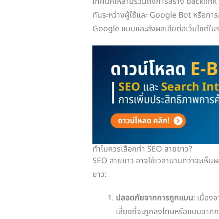
เทคนิคเหล่านี้รวมถึงการสร้าง backlink จ
กันระหว่างผู้ใช้และ Google Bot หรือการคั
Google แบนและส่งผลเสียต่อเว็บไซต์ใน
ทำไมควรเลือกทำ SEO สายขาว?
SEO สายขาว อาจใช้เวลานานกว่าจะเห็นผล 
ยาว:
ปลอดภัยจากการถูกแบน
: เนื่อ
เสี่ยงที่จะถูกลงโทษหรือแบนจาก