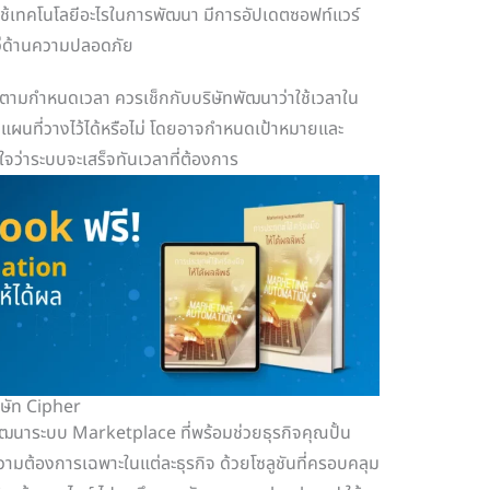
ช้เทคโนโลยีอะไรในการพัฒนา มีการอัปเดตซอฟท์แวร์
หว่ด้านความปลอดภัย
ามกำหนดเวลา ควรเช็กกับบริษัทพัฒนาว่าใช้เวลาใน
ผนที่วางไว้ได้หรือไม่ โดยอาจกำหนดเป้าหมายและ
ใจว่าระบบจะเสร็จทันเวลาที่ต้องการ
ษัท Cipher
พัฒนาระบบ Marketplace ที่พร้อมช่วยธุรกิจคุณปั้น
ามต้องการเฉพาะในแต่ละธุรกิจ ด้วยโซลูชันที่ครอบคลุม