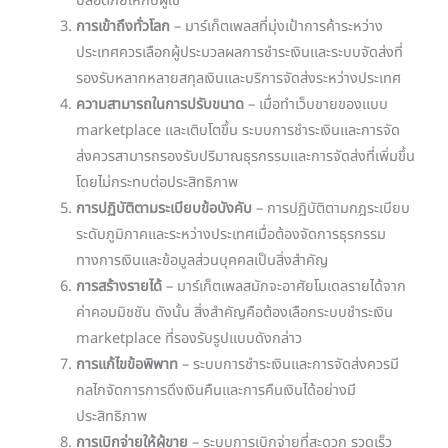
ปลอดภัยให้กับผู้ใช้
การเข้าถึงทั่วโลก
– มาร์เก็ตเพลสที่มุ่งเป้าการค้าระหว่าง
ประเทศควรเลือกผู้ประมวลผลการชำระเงินและระบบจัดส่งที่
รองรับหลากหลายสกุลเงินและบริการจัดส่งระหว่างประเทศ
ความสามารถในการปรับขนาด
– เมื่อทำเว็บขายของแบบ
marketplace และเติบโตขึ้น ระบบการชำระเงินและการจัด
ส่งควรสามารถรองรับปริมาณธุรกรรมและการจัดส่งที่เพิ่มขึ้น
โดยไม่กระทบต่อประสิทธิภาพ
การปฏิบัติตามระเบียบข้อบังคับ
– การปฏิบัติตามกฎระเบียบ
ระดับภูมิภาคและระหว่างประเทศเมื่อต้องจัดการธุรกรรม
ทางการเงินและข้อมูลส่วนบุคคลเป็นสิ่งสำคัญ
การสร้างรายได้
– มาร์เก็ตเพลสมักจะอาศัยโมเดลรายได้จาก
ค่าคอมมิชชัน ดังนั้น สิ่งสำคัญคือต้องเลือกระบบชำระเงิน
marketplace ที่รองรับรูปแบบดังกล่าว
การแก้ไขข้อพิพาท
– ระบบการชำระเงินและการจัดส่งควรมี
กลไกจัดการการดึงเงินคืนและการคืนเงินได้อย่างมี
ประสิทธิภาพ
การเบิกจ่ายให้ผู้ขาย
– ระบบการเบิกจ่ายที่สะดวก รวดเร็ว