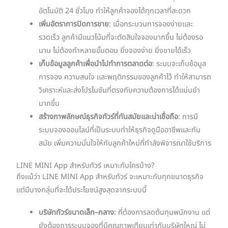
อัตโนมัติ 24 ชั่วโมง ทำให้ลูกค้าจองได้ทุกเวลาที่สะดวก
เพิ่มอัตราการปิดการขาย
: เมื่อกระบวนการจองง่ายและ
รวดเร็ว ลูกค้ามีแนวโน้มที่จะตัดสินใจจองมากขึ้น ไม่ต้องรอ
นาน ไม่ต้องทำหลายขั้นตอน ยิ่งจองง่าย ยิ่งขายได้เร็ว
เก็บข้อมูลลูกค้าเพื่อนำไปทำการตลาดต่อ
: ระบบจะเก็บข้อมูล
การจอง ความสนใจ และพฤติกรรมของลูกค้าไว้ ทำให้สามารถ
วิเคราะห์และส่งโปรโมชันที่ตรงกับความต้องการได้แม่นยำ
มากขึ้น
สร้างภาพลักษณ์ธุรกิจทัวร์ที่ทันสมัยและน่าเชื่อถือ
: การมี
ระบบจองออนไลน์ที่เป็นระบบทำให้ธุรกิจดูมืออาชีพและทัน
สมัย เพิ่มความมั่นใจให้กับลูกค้าใหม่ที่กำลังพิจารณาใช้บริการ
LINE MINI App สำหรับทัวร์ เหมาะกับใครบ้าง?
ถึงแม้ว่า LINE MINI App สำหรับทัวร์ จะเหมาะกับทุกขนาดธุรกิจ
แต่มีบางกลุ่มที่จะได้ประโยชน์สูงสุดจากระบบนี้
บริษัททัวร์ขนาดเล็ก–กลาง
: ที่ต้องการลดต้นทุนพนักงาน แต่
ยังต้องการระบบจองที่มีคุณภาพเทียบเท่ากับบริษัทใหญ่ ไม่