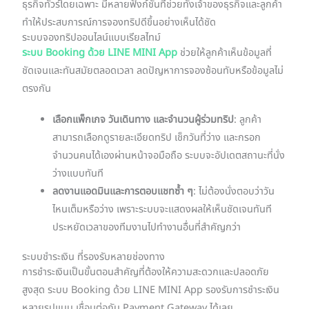
ธุรกิจทัวร์โดยเฉพาะ มีหลายฟังก์ชันที่ช่วยทั้งเจ้าของธุรกิจและลูกค้า
ทำให้ประสบการณ์การจองทริปดีขึ้นอย่างเห็นได้ชัด
ระบบจองทริปออนไลน์แบบเรียลไทม์
ระบบ Booking ด้วย LINE MINI App
ช่วยให้ลูกค้าเห็นข้อมูลที่
ชัดเจนและทันสมัยตลอดเวลา ลดปัญหาการจองซ้อนทับหรือข้อมูลไม่
ตรงกัน
เลือกแพ็กเกจ วันเดินทาง และจำนวนผู้ร่วมทริป
: ลูกค้า
สามารถเลือกดูรายละเอียดทริป เช็กวันที่ว่าง และกรอก
จำนวนคนได้เองผ่านหน้าจอมือถือ ระบบจะอัปเดตสถานะที่นั่ง
ว่างแบบทันที
ลดงานแอดมินและการตอบแชทซ้ำ ๆ
: ไม่ต้องนั่งตอบว่าวัน
ไหนเต็มหรือว่าง เพราะระบบจะแสดงผลให้เห็นชัดเจนทันที
ประหยัดเวลาของทีมงานไปทำงานอื่นที่สำคัญกว่า
ระบบชำระเงิน ที่รองรับหลายช่องทาง
การชำระเงินเป็นขั้นตอนสำคัญที่ต้องให้ความสะดวกและปลอดภัย
สูงสุด ระบบ Booking ด้วย LINE MINI App รองรับการชำระเงิน
หลายรูปแบบ เชื่อมต่อกับ Payment Gateway ได้เลย