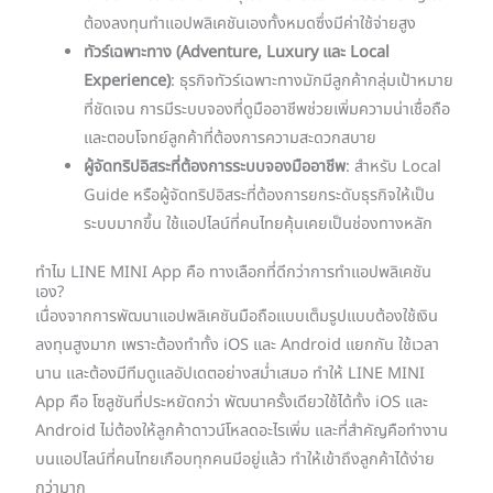
ต้องลงทุนทำแอปพลิเคชันเองทั้งหมดซึ่งมีค่าใช้จ่ายสูง
ทัวร์เฉพาะทาง (Adventure, Luxury และ Local
Experience)
: ธุรกิจทัวร์เฉพาะทางมักมีลูกค้ากลุ่มเป้าหมาย
ที่ชัดเจน การมีระบบจองที่ดูมืออาชีพช่วยเพิ่มความน่าเชื่อถือ
และตอบโจทย์ลูกค้าที่ต้องการความสะดวกสบาย
ผู้จัดทริปอิสระที่ต้องการระบบจองมืออาชีพ
: สำหรับ Local
Guide หรือผู้จัดทริปอิสระที่ต้องการยกระดับธุรกิจให้เป็น
ระบบมากขึ้น ใช้แอปไลน์ที่คนไทยคุ้นเคยเป็นช่องทางหลัก
ทำไม LINE MINI App คือ ทางเลือกที่ดีกว่าการทำแอปพลิเคชัน
เอง?
เนื่องจากการพัฒนาแอปพลิเคชันมือถือแบบเต็มรูปแบบต้องใช้เงิน
ลงทุนสูงมาก เพราะต้องทำทั้ง iOS และ Android แยกกัน ใช้เวลา
นาน และต้องมีทีมดูแลอัปเดตอย่างสม่ำเสมอ ทำให้ LINE MINI
App คือ โซลูชันที่ประหยัดกว่า พัฒนาครั้งเดียวใช้ได้ทั้ง iOS และ
Android ไม่ต้องให้ลูกค้าดาวน์โหลดอะไรเพิ่ม และที่สำคัญคือทำงาน
บนแอปไลน์ที่คนไทยเกือบทุกคนมีอยู่แล้ว ทำให้เข้าถึงลูกค้าได้ง่าย
กว่ามาก