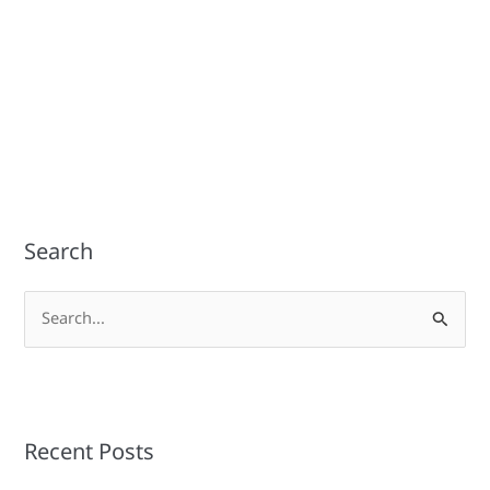
Search
S
e
a
r
Recent Posts
c
h