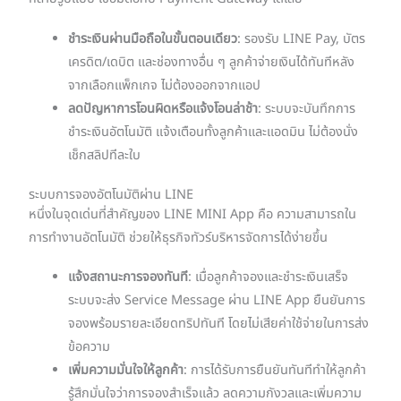
ชำระเงินผ่านมือถือในขั้นตอนเดียว
: รองรับ LINE Pay, บัตร
เครดิต/เดบิต และช่องทางอื่น ๆ ลูกค้าจ่ายเงินได้ทันทีหลัง
จากเลือกแพ็กเกจ ไม่ต้องออกจากแอป
ลดปัญหาการโอนผิดหรือแจ้งโอนล่าช้า
: ระบบจะบันทึกการ
ชำระเงินอัตโนมัติ แจ้งเตือนทั้งลูกค้าและแอดมิน ไม่ต้องนั่ง
เช็กสลิปทีละใบ
ระบบการจองอัตโนมัติผ่าน LINE
หนึ่งในจุดเด่นที่สำคัญของ LINE MINI App คือ ความสามารถใน
การทำงานอัตโนมัติ ช่วยให้ธุรกิจทัวร์บริหารจัดการได้ง่ายขึ้น
แจ้งสถานะการจองทันที
: เมื่อลูกค้าจองและชำระเงินเสร็จ
ระบบจะส่ง Service Message ผ่าน LINE App ยืนยันการ
จองพร้อมรายละเอียดทริปทันที โดยไม่เสียค่าใช้จ่ายในการส่ง
ข้อความ
เพิ่มความมั่นใจให้ลูกค้า
: การได้รับการยืนยันทันทีทำให้ลูกค้า
รู้สึกมั่นใจว่าการจองสำเร็จแล้ว ลดความกังวลและเพิ่มความ