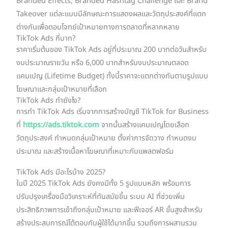
Branded Effects, Branded Hashtag Challenge และ Brand
Takeover แต่ละแบบมีลักษณะการแสดงผลและวัตถุประสงค์ที่แตก
ต่างกันเพื่อตอบโจทย์เป้าหมายทางการตลาดที่หลากหลาย
TikTok Ads กี่บาท?
ราคาเริ่มต้นของ TikTok Ads อยู่ที่ประมาณ 200 บาทต่อวันสำหรับ
งบประมาณรายวัน หรือ 6,000 บาทสำหรับงบประมาณตลอด
แคมเปญ (Lifetime Budget) ทั้งนี้ราคาจะแตกต่างกันตามรูปแบบ
โฆษณาและกลุ่มเป้าหมายที่เลือก
TikTok Ads ทํายังไง?
การทำ TikTok Ads เริ่มจากการสร้างบัญชี TikTok for Business
ที่
https://ads.tiktok.com
จากนั้นสร้างแคมเปญโดยเลือก
วัตถุประสงค์ กำหนดกลุ่มเป้าหมาย ตั้งค่าการจัดวาง กำหนดงบ
ประมาณ และสร้างเนื้อหาโฆษณาที่เหมาะกับแพลตฟอร์ม
TikTok Ads มีอะไรบ้าง 2025?
ในปี 2025 TikTok Ads ยังคงมีทั้ง 5 รูปแบบหลัก พร้อมการ
ปรับปรุงเครื่องมือวิเคราะห์ที่ทันสมัยขึ้น ระบบ AI ที่ช่วยเพิ่ม
ประสิทธิภาพการเข้าถึงกลุ่มเป้าหมาย และฟีเจอร์ AR ขั้นสูงสำหรับ
สร้างประสบการณ์โต้ตอบกับผู้ใช้ได้มากขึ้น รวมถึงการผสานรวม