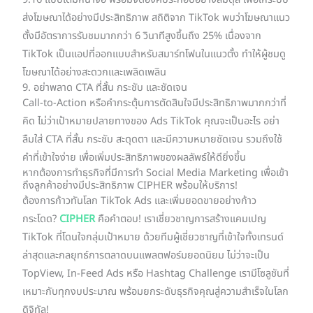
9:16 แบบเต็มหน้าจอ พร้อมจัดองค์ประกอบอย่างสมดุล เพื่อให้ระบบ
ส่งโฆษณาได้อย่างมีประสิทธิภาพ สถิติจาก TikTok พบว่าโฆษณาแนว
ตั้งมีอัตราการรับชมมากกว่า 6 วินาทีสูงขึ้นถึง 25% เนื่องจาก
TikTok เป็นแอปที่ออกแบบสำหรับสมาร์ทโฟนในแนวตั้ง ทำให้ผู้ชมดู
โฆษณาได้อย่างสะดวกและเพลิดเพลิน
9. อย่าพลาด CTA ที่สั้น กระชับ และชัดเจน
Call-to-Action หรือคำกระตุ้นการตัดสินใจมีประสิทธิภาพมากกว่าที่
คิด ไม่ว่าเป้าหมายปลายทางของ Ads TikTok คุณจะเป็นอะไร อย่า
ลืมใส่ CTA ที่สั้น กระชับ สะดุดตา และมีความหมายชัดเจน รวมถึงใช้
คำที่เข้าใจง่าย เพื่อเพิ่มประสิทธิภาพของผลลัพธ์ให้ดียิ่งขึ้น
หากต้องการทำธุรกิจที่มีการทำ Social Media Marketing เพื่อเข้า
ถึงลูกค้าอย่างมีประสิทธิภาพ CIPHER พร้อมให้บริการ!
ต้องการก้าวทันโลก TikTok Ads และเพิ่มยอดขายอย่างก้าว
กระโดด?
CIPHER
คือคำตอบ! เราเชี่ยวชาญการสร้างแคมเปญ
TikTok ที่โดนใจกลุ่มเป้าหมาย ด้วยทีมผู้เชี่ยวชาญที่เข้าใจทั้งเทรนด์
ล่าสุดและกลยุทธ์การตลาดบนแพลตฟอร์มยอดนิยม ไม่ว่าจะเป็น
TopView, In-Feed Ads หรือ Hashtag Challenge เรามีโซลูชันที่
เหมาะกับทุกงบประมาณ พร้อมยกระดับธุรกิจคุณสู่ความสำเร็จในโลก
ดิจิทัล!