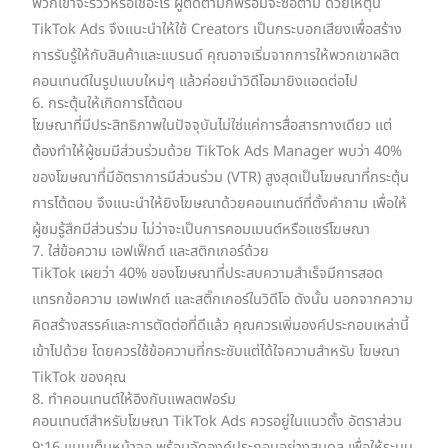
พวกเขาจะรีวิวหรือใช้อะไร ผู้ติดตามก็พร้อมจะซื้อตาม ด้วยเหตุนี้
TikTok Ads จึงแนะนำให้ใช้ Creators เป็นกระบอกเสียงเพื่อสร้าง
การรับรู้ให้กับสินค้าและแบรนด์ คุณอาจเริ่มจากการให้พวกเขาผลิต
คอนเทนต์ในรูปแบบใหม่ๆ แล้วค่อยนำวิดีโอมายิงแอดต่อไป
6. กระตุ้นให้เกิดการโต้ตอบ
โฆษณาที่มีประสิทธิภาพในปัจจุบันไม่ใช่แค่การสื่อสารทางเดียว แต่
ต้องทำให้ผู้ชมมีส่วนร่วมด้วย TikTok Ads Manager พบว่า 40%
ของโฆษณาที่มีอัตราการมีส่วนร่วม (VTR) สูงสุดเป็นโฆษณาที่กระตุ้น
การโต้ตอบ จึงแนะนำให้ยิงโฆษณาด้วยคอนเทนต์ที่ตั้งคำถาม เพื่อให้
ผู้ชมรู้สึกมีส่วนร่วม ไม่ว่าจะเป็นการคอมเมนต์หรือแชร์โฆษณา
7. ใส่ข้อความ เอฟเฟ็กต์ และสติกเกอร์ด้วย
TikTok เผยว่า 40% ของโฆษณาที่ประสบความสำเร็จมีการสอด
แทรกข้อความ เอฟเฟกต์ และสติ๊กเกอร์ในวิดีโอ ดังนั้น นอกจากความ
คิดสร้างสรรค์และการตัดต่อที่ดีแล้ว คุณควรเพิ่มองค์ประกอบเหล่านี้
เข้าไปด้วย โดยควรใช้ข้อความที่กระชับแต่ได้ใจความสำหรับ โฆษณา
TikTok ของคุณ
8. ทำคอนเทนต์ให้อิงกับแพลตฟอร์ม
คอนเทนต์สำหรับโฆษณา TikTok Ads ควรอยู่ในแนวตั้ง อัตราส่วน