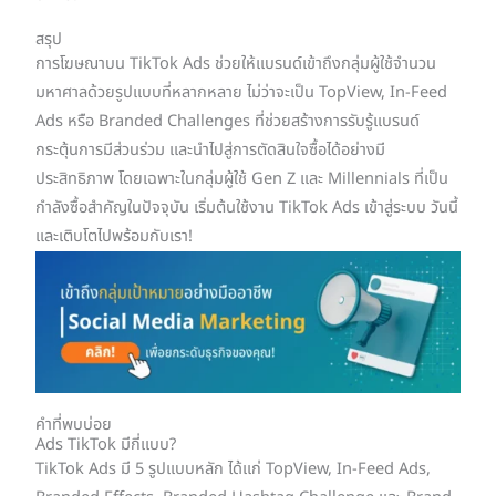
สรุป
การโฆษณาบน TikTok Ads ช่วยให้แบรนด์เข้าถึงกลุ่มผู้ใช้จำนวน
มหาศาลด้วยรูปแบบที่หลากหลาย ไม่ว่าจะเป็น TopView, In-Feed
Ads หรือ Branded Challenges ที่ช่วยสร้างการรับรู้แบรนด์
กระตุ้นการมีส่วนร่วม และนำไปสู่การตัดสินใจซื้อได้อย่างมี
ประสิทธิภาพ โดยเฉพาะในกลุ่มผู้ใช้ Gen Z และ Millennials ที่เป็น
กำลังซื้อสำคัญในปัจจุบัน เริ่มต้นใช้งาน TikTok Ads เข้าสู่ระบบ วันนี้
และเติบโตไปพร้อมกับเรา!
คำที่พบบ่อย
Ads TikTok มีกี่แบบ?
TikTok Ads มี 5 รูปแบบหลัก ได้แก่ TopView, In-Feed Ads,