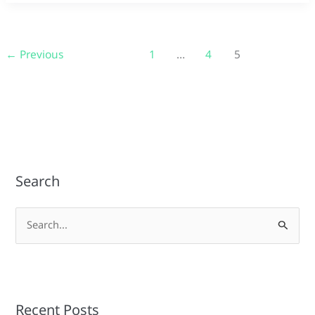
←
Previous
1
…
4
5
Search
S
e
a
r
Recent Posts
c