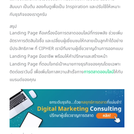
สัมมนา เป็นต้น ลองค้นดูเพื่อเป็น Inspiration และปรับใช้ให้เหมาะ
กับธุรกิจของเราดูครับ
สรุป
Landing Page คือเครื่องมือการตลาดออนไลน์ที่ทรงพลัง ช่วยเพิ่ม
อัตราการตัดสินใจซื้อ และเปลี่ยนผู้เยี่ยมชมให้กลายเป็นลูกค้าได้อย่าง
มีประสิทธิภาพ ที่ CIPHER เรามีทีมงานผู้เชี่ยวชาญด้านการออกแบบ
Landing Page มืออาชีพ พร้อมให้คำปรึกษาและสร้างหน้า
Landing Page ที่ตอบโจทย์เป้าหมายทางธุรกิจของคุณโดยเฉพาะ
ติดต่อเราวันนี้ เพื่อเพิ่มโอกาสความสำเร็จทาง
การตลาดออนไลน์
ให้กับ
แบรนด์ของคุณ