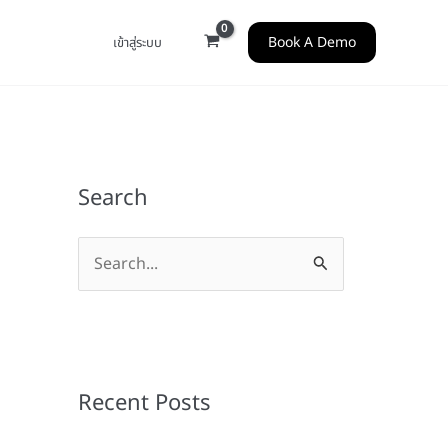
Book A Demo
เข้าสู่ระบบ
Search
S
e
a
r
c
Recent Posts
h