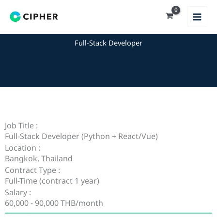
Skip
to
content
Full-Stack Developer
Job Title :
Full-Stack Developer (Python + React/Vue)
Location :
Bangkok, Thailand
Contract Type :
Full-Time (contract 1 year)
Salary :
60,000 - 90,000 THB/month