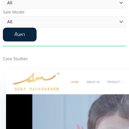
Sale Model
ค้นหา
Case Studies
Page
Page
Page
Page
Page