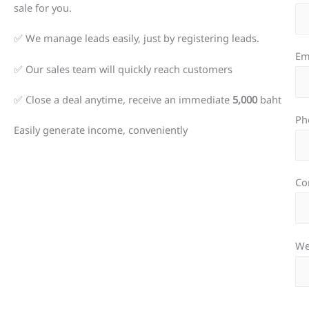
sale for you.
✅ We manage leads easily, just by registering leads.
Em
✅ Our sales team will quickly reach customers
✅ Close a deal anytime, receive an immediate
5,000
baht
Ph
Easily generate income, conveniently
Co
We