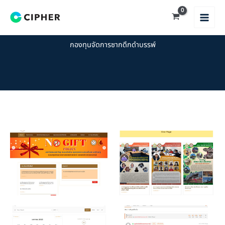
Skip
to
content
กองทุนจัดการซากดึกดำบรรพ์