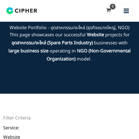
Skip
to
content
Website Portfolio - อุตสาหกรรม/อะไหล่ (ธุรกิจขนาดใหญ่, NGO)
This page showcases our successful
Website
projects for
อุตสาหกรรม/อะไหล่ (Spare Parts Industry)
businesses with
large business size
operating in
NGO (Non-Governmental
Organization)
model .
Filter Criteria
Service:
Website