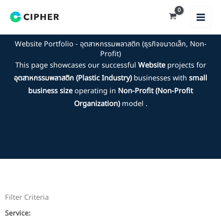
Skip
to
content
Website Portfolio - อุตสาหกรรมพลาสติก (ธุรกิจขนาดเล็ก, Non-
Profit)
This page showcases our successful
Website
projects for
อุตสาหกรรมพลาสติก (Plastic Industry)
businesses with
small
business size
operating in
Non-Profit (Non-Profit
Organization)
model .
Filter Criteria
Service: