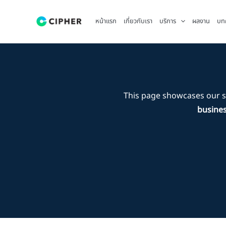
Skip
to
หน้าแรก
เกี่ยวกับเรา
บริการ
ผลงาน
บท
content
This page showcases our 
busines