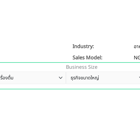
Industry:
อาห
Sales Model:
N
Business Size