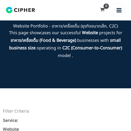
Skip
to
content
Website Portfolio - อาหาร/เครื่องดื่ม (ธุรกิจขนาดเล็ก, C2C)
This page showcases our successful
Website
projects for
อาหาร/เครื่องดื่ม (Food & Beverage)
businesses with
small
business size
operating in
C2C (Consumer-to-Consumer)
model .
Filter Criteria
Service:
Website