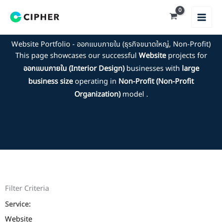
Skip
to
content
Website Portfolio - ออกแบบภายใน (ธุรกิจขนาดใหญ่, Non-Profit)
This page showcases our successful
Website
projects for
ออกแบบภายใน (Interior Design)
businesses with
large
business size
operating in
Non-Profit (Non-Profit
Organization)
model .
Filter Criteria
Service:
Website