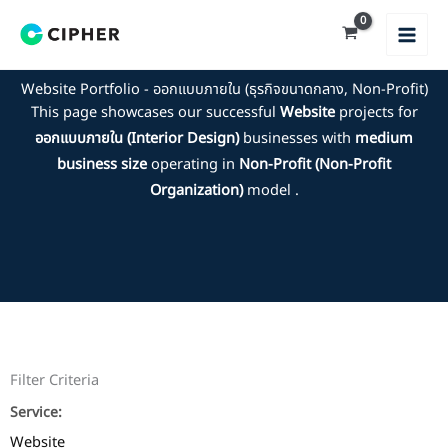
Skip
to
content
Website Portfolio - ออกแบบภายใน (ธุรกิจขนาดกลาง, Non-Profit)
This page showcases our successful
Website
projects for
ออกแบบภายใน (Interior Design)
businesses with
medium
business size
operating in
Non-Profit (Non-Profit
Organization)
model .
Filter Criteria
Service:
Website