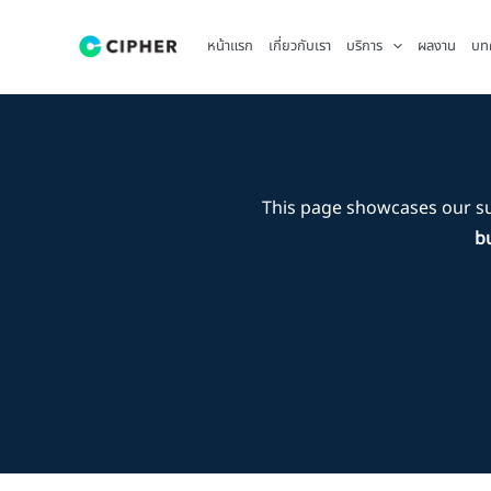
Skip
to
หน้าแรก
เกี่ยวกับเรา
บริการ
ผลงาน
บท
content
This page showcases our s
bu