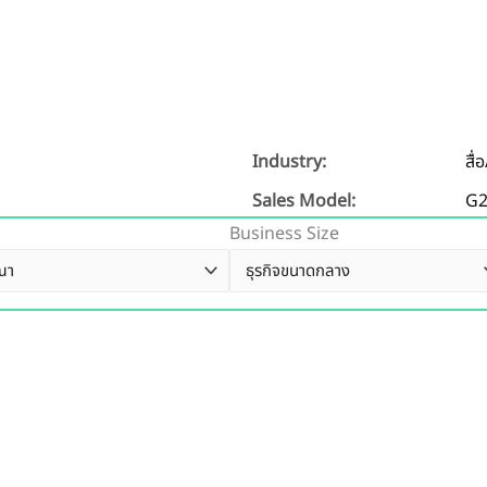
Industry:
สื
Sales Model:
G
Business Size