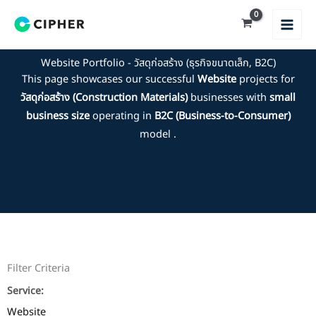
Skip
to
content
Website Portfolio - วัสดุก่อสร้าง (ธุรกิจขนาดเล็ก, B2C)
This page showcases our successful
Website
projects for
วัสดุก่อสร้าง (Construction Materials)
businesses with
small
business size
operating in
B2C (Business-to-Consumer)
model .
Filter Criteria
Service:
Website