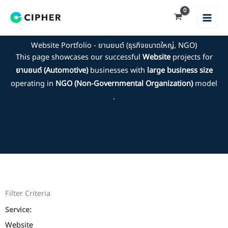
Skip
to
content
Website Portfolio - ยานยนต์ (ธุรกิจขนาดใหญ่, NGO)
This page showcases our successful
Website
projects for
ยานยนต์ (Automotive)
businesses with
large business size
operating in
NGO (Non-Governmental Organization)
model
.
Filter Criteria
Service:
Website