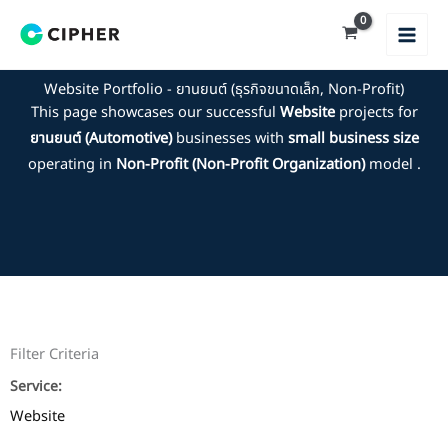
Skip
to
content
Website Portfolio - ยานยนต์ (ธุรกิจขนาดเล็ก, Non-Profit)
This page showcases our successful
Website
projects for
ยานยนต์ (Automotive)
businesses with
small business size
operating in
Non-Profit (Non-Profit Organization)
model .
Filter Criteria
Service:
Website