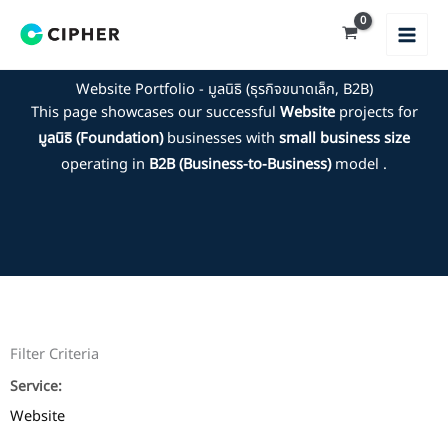
Skip
to
content
Website Portfolio - มูลนิธิ (ธุรกิจขนาดเล็ก, B2B)
This page showcases our successful
Website
projects for
มูลนิธิ (Foundation)
businesses with
small business size
operating in
B2B (Business-to-Business)
model .
Filter Criteria
Service:
Website