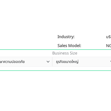
Industry:
บร
Sales Model:
N
Business Size