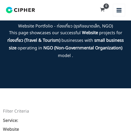
Skip
to
content
Website Portfolio - ท่องเที่ยว (ธุรกิจขนาดเล็ก, NGO)
This page showcases our successful
Website
projects for
ท่องเที่ยว (Travel & Tourism)
businesses with
small business
size
operating in
NGO (Non-Governmental Organization)
model .
Filter Criteria
Service:
Website