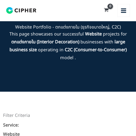
Skip
to
content
Website Portfolio - ตกแต่งภายใน (ธุรกิจขนาดใหญ่, C2C)
This page showcases our successful
Website
projects for
ตกแต่งภายใน (Interior Decoration)
businesses with
large
business size
operating in
C2C (Consumer-to-Consumer)
model .
Filter Criteria
Service:
Website