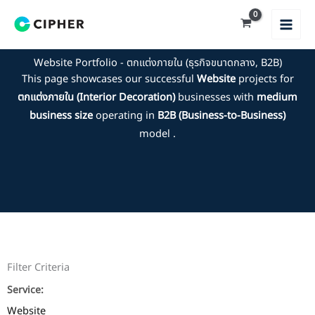
Skip
to
content
Website Portfolio - ตกแต่งภายใน (ธุรกิจขนาดกลาง, B2B)
This page showcases our successful
Website
projects for
ตกแต่งภายใน (Interior Decoration)
businesses with
medium
business size
operating in
B2B (Business-to-Business)
model .
Filter Criteria
Service:
Website