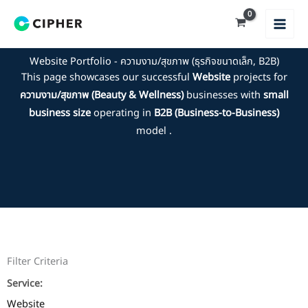
Skip
to
content
Website Portfolio - ความงาม/สุขภาพ (ธุรกิจขนาดเล็ก, B2B)
This page showcases our successful
Website
projects for
ความงาม/สุขภาพ (Beauty & Wellness)
businesses with
small
business size
operating in
B2B (Business-to-Business)
model .
Filter Criteria
Service:
Website