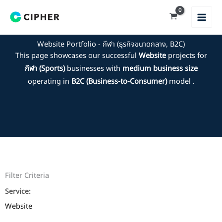
Skip
to
content
Website Portfolio - กีฬา (ธุรกิจขนาดกลาง, B2C)
This page showcases our successful
Website
projects for
กีฬา (Sports)
businesses with
medium business size
operating in
B2C (Business-to-Consumer)
model .
Filter Criteria
Service:
Website